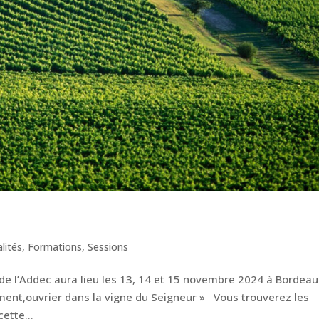
lités
,
Formations
,
Sessions
de l’Addec aura lieu les 13, 14 et 15 novembre 2024 à Bordeau
ement,ouvrier dans la vigne du Seigneur » Vous trouverez les
ette...