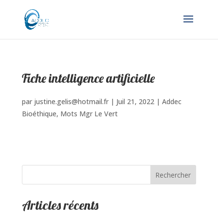
Fiche intelligence artificielle
par
justine.gelis@hotmail.fr
|
Juil 21, 2022
|
Addec
Bioéthique
,
Mots Mgr Le Vert
Rechercher
Articles récents