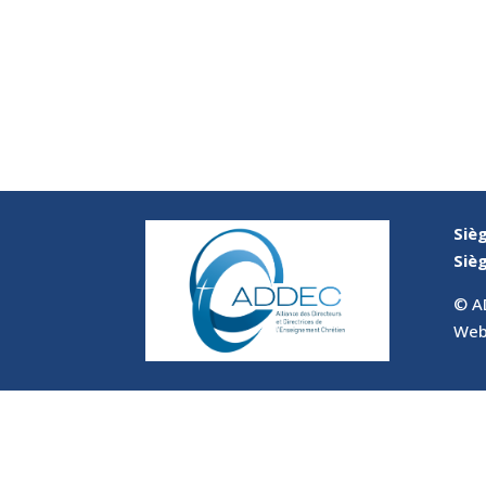
Sièg
Sièg
© A
Web